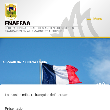
Aller
Menu
au
contenu
Menu
FNAFFAA
FÉDÉRATION NATIONALE DES ANCIENS DES FORCES
FRANÇAISES EN ALLEMAGNE ET AUTRICHE
Au coeur de la Guerre Froide
A
A
A
In
Rese
Decrease
La mission militaire française de Postdam
fo
font
font
si
size.
size.
Présentation