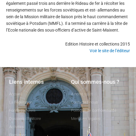
également passé trois ans derrière le Rideau de fer à récolter les
renseignements sur les forces soviétiques et est- allemandes au
sein de la Mission militaire de liaison près le haut commandement
soviétique à Potsdam (MMFL). Il a terminé sa carrière à la tête de
l’Ecole nationale des sous-officiers d’active de Saint-Maixent.
Edition Histoire et collections 2015
Voir le site de l’éditeur
Liens internes
Qui sommes-nous ?
Accueil
A notre sujet
La Fédération
Contactez-nous
Fonds culturels
Politique de confidentialité
Dossiers d'histoire
Mentions légales
Activités
Garnisons