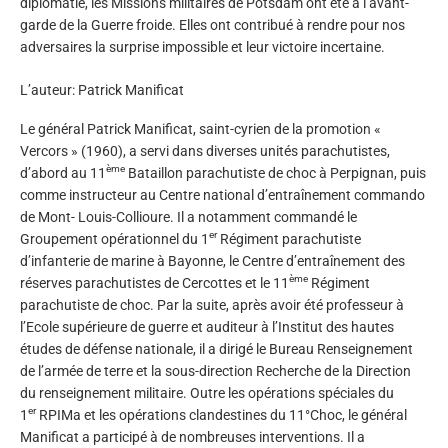
diplomatie, les Missions militaires de Potsdam ont été à l’avant-
garde de la Guerre froide. Elles ont contribué à rendre pour nos
adversaires la surprise impossible et leur victoire incertaine.
L’auteur: Patrick Manificat
Le général Patrick Manificat, saint-cyrien de la promotion «
Vercors » (1960), a servi dans diverses unités parachutistes,
ème
d’abord au 11
Bataillon parachutiste de choc à Perpignan, puis
comme instructeur au Centre national d’entraînement commando
de Mont- Louis-Collioure. Il a notamment commandé le
er
Groupement opérationnel du 1
Régiment parachutiste
d’infanterie de marine à Bayonne, le Centre d’entraînement des
ème
réserves parachutistes de Cercottes et le 11
Régiment
parachutiste de choc. Par la suite, après avoir été professeur à
l’Ecole supérieure de guerre et auditeur à l’Institut des hautes
études de défense nationale, il a dirigé le Bureau Renseignement
de l’armée de terre et la sous-direction Recherche de la Direction
du renseignement militaire. Outre les opérations spéciales du
er
1
RPIMa et les opérations clandestines du 11°Choc, le général
Manificat a participé à de nombreuses interventions. Il a