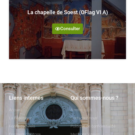
La chapelle de Soest (OFlag VI A)
Consulter
Liens internes
Qui sommes-nous ?
Accueil
A notre sujet
La Fédération
Contactez-nous
Fonds culturels
Politique de confidentialité
Dossiers d'histoire
Mentions légales