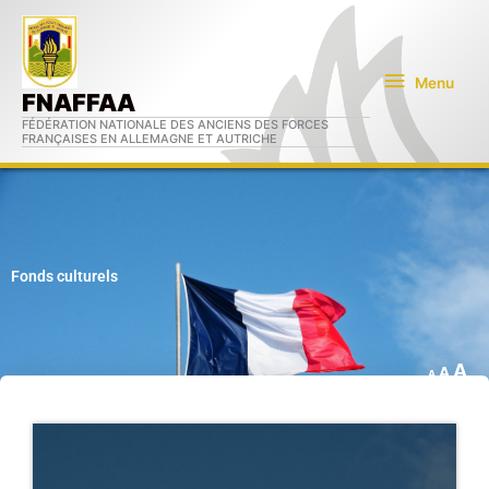
Aller
Menu
au
contenu
Menu
FNAFFAA
FÉDÉRATION NATIONALE DES ANCIENS DES FORCES
FRANÇAISES EN ALLEMAGNE ET AUTRICHE
Fonds culturels
A
A
A
In
Rese
Decrease
fo
font
font
si
size.
size.