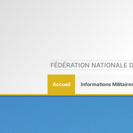
Aller
au
contenu
FÉDÉRATION NATIONALE 
Accueil
Informations Militaire