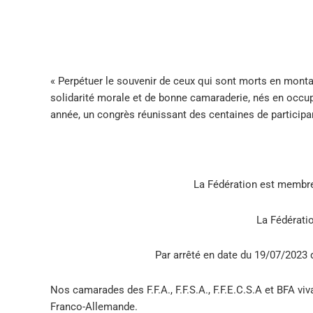
« Perpétuer le souvenir de ceux qui sont morts en montan
solidarité morale et de bonne camaraderie, nés en occupa
année, un congrès réunissant des centaines de participan
La Fédération est membr
La Fédérat
Par arrêté en date du 19/07/2023 
Nos camarades des F.F.A., F.F.S.A., F.F.E.C.S.A et BFA v
Franco-Allemande.