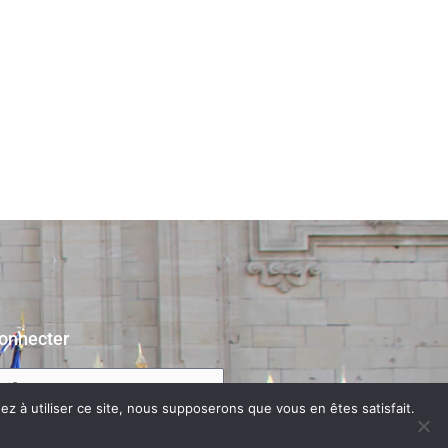
onnecter
z à utiliser ce site, nous supposerons que vous en êtes satisfait.