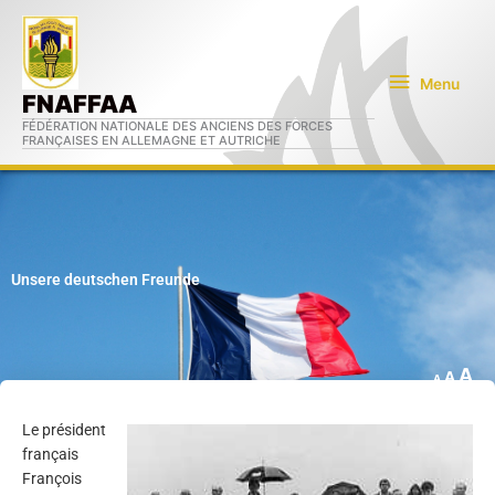
Aller
Menu
au
contenu
Menu
FNAFFAA
FÉDÉRATION NATIONALE DES ANCIENS DES FORCES
FRANÇAISES EN ALLEMAGNE ET AUTRICHE
Unsere deutschen Freunde
A
A
A
In
Rese
Decrease
Le président
fo
font
font
français
si
size.
size.
François