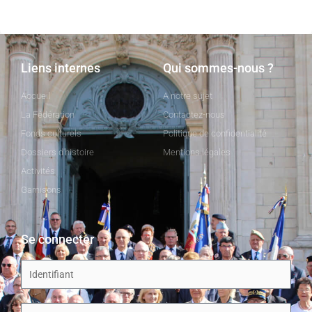
Liens internes
Qui sommes-nous ?
Accueil
A notre sujet
La Fédération
Contactez-nous
Fonds culturels
Politique de confidentialité
Dossiers d'histoire
Mentions légales
Activités
Garnisons
Se connecter