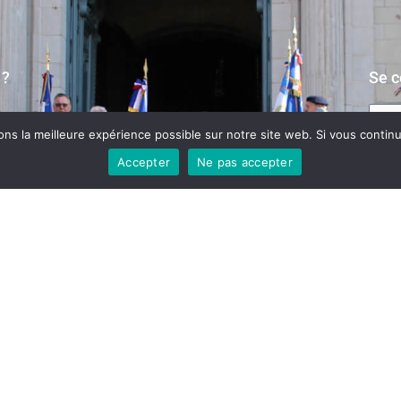
 ?
Se c
s la meilleure expérience possible sur notre site web. Si vous continue
ité
Accepter
Ne pas accepter
S
Mot de