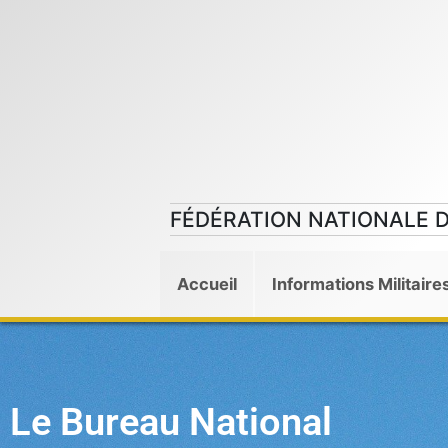
Aller
au
contenu
FÉDÉRATION NATIONALE 
Accueil
Informations Militaire
Le Bureau National