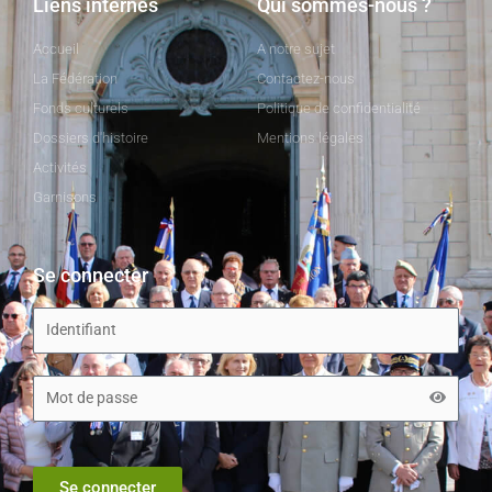
Liens internes
Qui sommes-nous ?
Accueil
A notre sujet
La Fédération
Contactez-nous
Fonds culturels
Politique de confidentialité
Dossiers d'histoire
Mentions légales
Activités
Garnisons
Se connecter
Se connecter