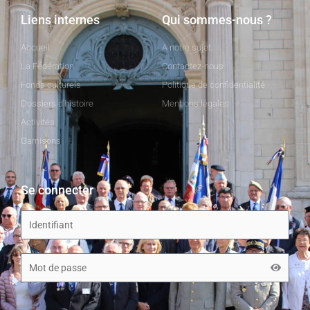
Liens internes
Qui sommes-nous ?
Accueil
A notre sujet
La Fédération
Contactez-nous
Fonds culturels
Politique de confidentialité
Dossiers d'histoire
Mentions légales
Activités
Garnisons
Se connecter