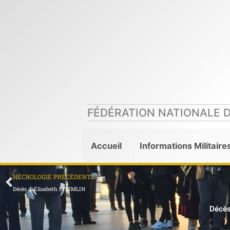
Aller
au
contenu
FÉDÉRATION NATIONALE 
Accueil
Informations Militaire
Précédent
NÉCROLOGIE PRÉCÉDENTE
Décès d’ Elisabeth PFLIMLIN
Décès