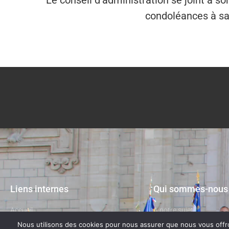
Le conseil d’administration se joint à s
condoléances à sa
Liens internes
Qui sommes-nous
Accueil
A notre sujet
Nous utilisons des cookies pour nous assurer que nous vous offron
La Fédération
Contactez-nous