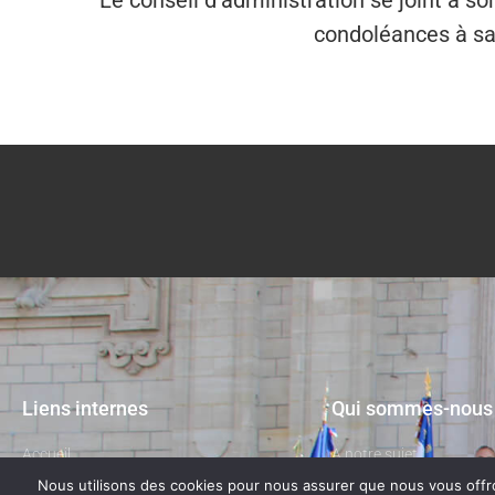
Le conseil d’administration se joint à s
condoléances à sa
Liens internes
Qui sommes-nous
Accueil
A notre sujet
Nous utilisons des cookies pour nous assurer que nous vous offron
La Fédération
Contactez-nous