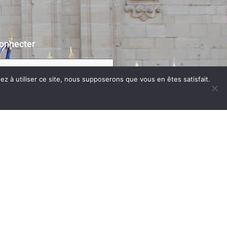
onnecter
z à utiliser ce site, nous supposerons que vous en êtes satisfait.
e connecter
 passe perdu?