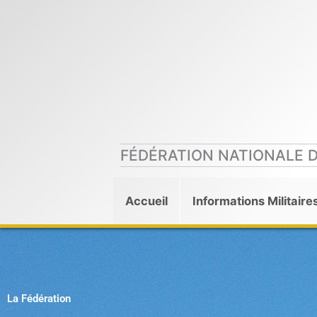
Aller
au
contenu
FÉDÉRATION NATIONALE 
Accueil
Informations Militaire
La Fédération