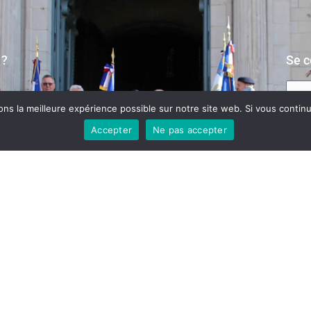
 ?
Se c
s la meilleure expérience possible sur notre site web. Si vous continue
ité
Accepter
Ne pas accepter
S
Mot de