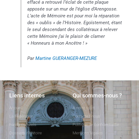
effacé a retrouvé l’éclat de cette plaque
apposée sur un mur de l’église d’Arengosse.
L’acte de Mémoire est pour moi la réparation
des « oublis » de l’Histoire. Egoïstement, étant
le seul descendant des collatéraux à relever
cette Mémoire j’ai le plaisir de clamer
« Honneurs à mon Ancêtre !
»
Par
Martine GUERANGER-MEZURE
Liens internes
Qui sommes-nous ?
Accueil
A notre sujet
La Fédération
Contactez-nous
Fonds culturels
Politique de confidentialité
Dossiers d'histoire
Mentions légales