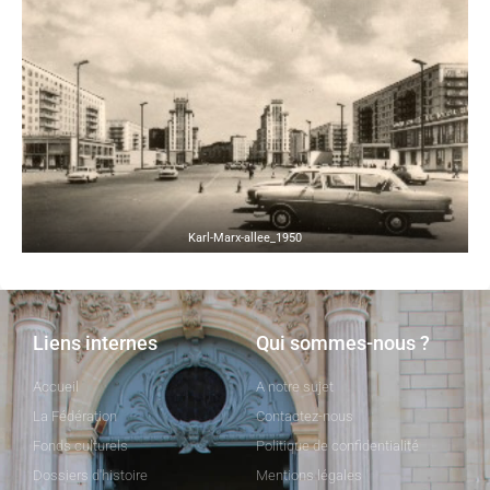
Karl-Marx-allee_1950
Liens internes
Qui sommes-nous ?
Accueil
A notre sujet
La Fédération
Contactez-nous
Fonds culturels
Politique de confidentialité
Dossiers d'histoire
Mentions légales