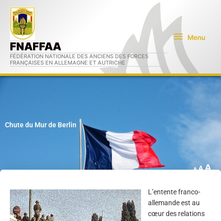
Aller
Menu
au
contenu
Menu
FNAFFAA
FÉDÉRATION NATIONALE DES ANCIENS DES FORCES
FRANÇAISES EN ALLEMAGNE ET AUTRICHE
Chute du Mur de Berlin
A
A
A
In
Rese
Decrease
L’entente franco-
fo
font
font
allemande est au
si
size.
size.
cœur des relations