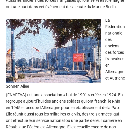
Aussi les anciens des forces françaises qui ont servi en Allemagne
ont une part dans cet événement de la chute du Mur de Berlin.
La
Fédération
nationale
des
anciens
des forces
françaises
en
Allemagne
et Autriche
Sonnen Allee
(FNAFFAA) est une association « Loi de 1901 » créée en 1924. Elle
regroupe aujourd’hui des anciens soldats qui ont franchi le Rhin
en 1945 et occupé l’Allemagne pour le rétablissement de la Paix.
Elle réunit aussi tous les militaires et civils, des trois armées, qui
ont effectué leur service national ou une partie de leur carrière en
République Fédérale d’Allemagne. Elle accueille encore de nos