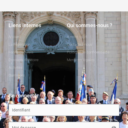
Liens internes
Qui sommes-nous ?
Accueil
A notre sujet
La Fédération
Contactez-nous
Fonds culturels
Politique de confidentialité
Dossiers d'histoire
Mentions légales
Activités
Garnisons
Se connecter