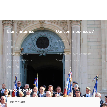
Liens internes
Qui sommes-nous ?
Accueil
A notre sujet
La Fédération
Contactez-nous
Fonds culturels
Politique de confidentialité
Dossiers d'histoire
Mentions légales
Activités
Garnisons
Se connecter