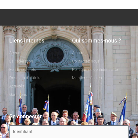
Liens internes
Qui sommes-nous ?
Accueil
A notre sujet
La Fédération
Contactez-nous
Fonds culturels
Politique de confidentialité
Dossiers d'histoire
Mentions légales
Activités
Garnisons
Se connecter