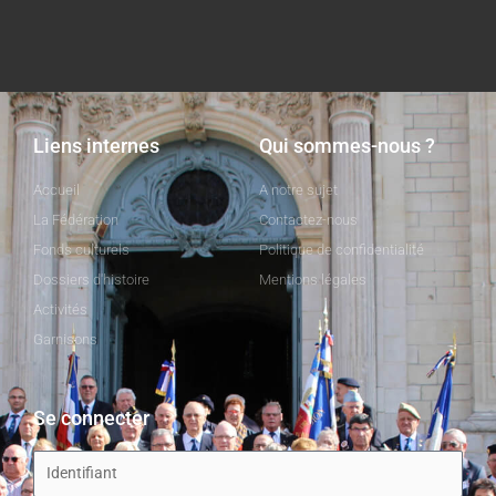
Liens internes
Qui sommes-nous ?
Accueil
A notre sujet
La Fédération
Contactez-nous
Fonds culturels
Politique de confidentialité
Dossiers d'histoire
Mentions légales
Activités
Garnisons
Se connecter