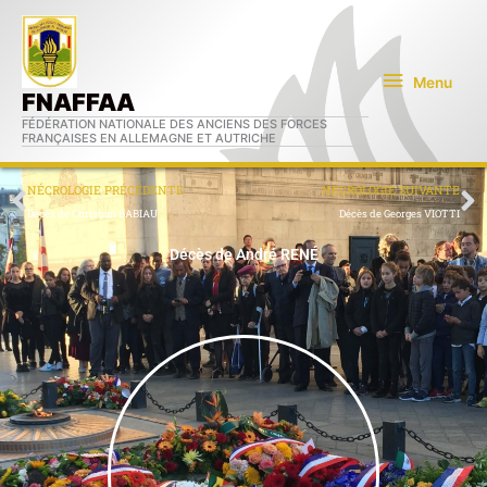
Aller
Menu
au
contenu
Menu
FNAFFAA
FÉDÉRATION NATIONALE DES ANCIENS DES FORCES
FRANÇAISES EN ALLEMAGNE ET AUTRICHE
Précédent
S
NÉCROLOGIE PRÉCÉDENTE
NÉCROLOGIE SUIVANTE
Décès de Christian BABIAU
Décès de Georges VIOTTI
Décès de André RENÉ