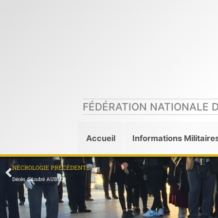
Aller
au
contenu
FÉDÉRATION NATIONALE 
Accueil
Informations Militaire
Précédent
NÉCROLOGIE PRÉCÉDENTE
Décès d’André AUBIER