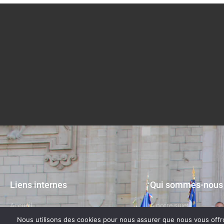
Liens internes
Qui sommes-nous
Accueil
A notre sujet
Nous utilisons des cookies pour nous assurer que nous vous offron
La Fédération
Contactez-nous