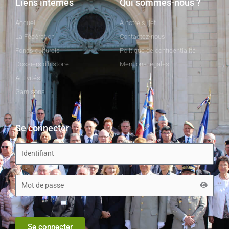
Liens internes
Qui sommes-nous ?
Accueil
A notre sujet
La Fédération
Contactez-nous
Fonds culturels
Politique de confidentialité
Dossiers d'histoire
Mentions légales
Activités
Garnisons
Se connecter
Se connecter