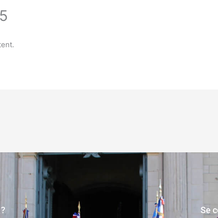
5
tent.
 ?
Se c