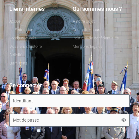
Liens internes
Qui sommes-nous ?
Accueil
A notre sujet
La Fédération
Contactez-nous
Fonds culturels
Politique de confidentialité
Dossiers d'histoire
Mentions légales
Activités
Garnisons
Se connecter