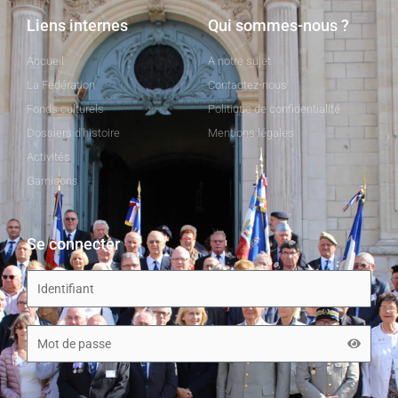
Liens internes
Qui sommes-nous ?
Accueil
A notre sujet
La Fédération
Contactez-nous
Fonds culturels
Politique de confidentialité
Dossiers d'histoire
Mentions légales
Activités
Garnisons
Se connecter