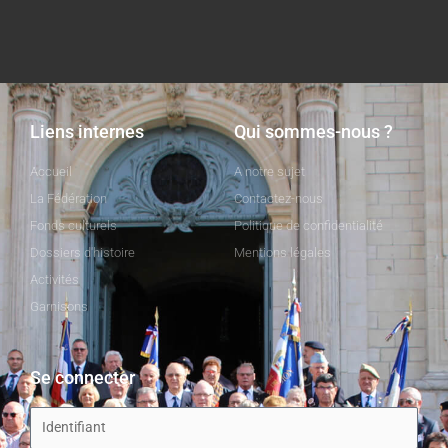
Liens internes
Qui sommes-nous ?
Accueil
A notre sujet
La Fédération
Contactez-nous
Fonds culturels
Politique de confidentialité
Dossiers d'histoire
Mentions légales
Activités
Garnisons
Se connecter