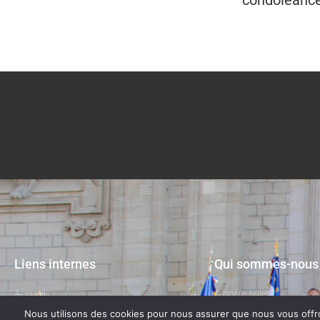
condoléanc
Liens internes
Qui sommes-nous
Accueil
A notre sujet
Nous utilisons des cookies pour nous assurer que nous vous offron
La Fédération
Contactez-nous