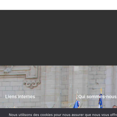
Liens internes
Qui sommes-nous
Accueil
A notre sujet
Nous utilisons des cookies pour nous assurer que nous vous offron
La Fédération
Contactez-nous